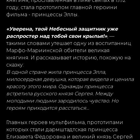
княгиня, прославленная в лике святых в 1992
году, стала прототипом главной героини
фильма - принцессы Эллы.
«Уверена, твой Небесный защитник уже
распростер над тобой свои крылья!»
, —
такими словами утешает одну из воспитанниц
Марфо-Мариинской обители великая
княгиня. И рассказывает историю, похожую на
сказку:
В одной стране жила принцесса Элла,
милосердная девушка, которая видела и ценила
красоту этого мира. Однажды принцесса
встретила русского князя Сергея. Между
молодыми людьми зародилось чувство. Но
героям приходится расстаться...
Главных героев мультфильма, прототипами
которых стали дармштадтская принцесса
Елизавета Фёдоровна и великий князь Сергей